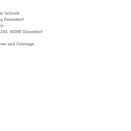
tto Schmidt
g Düsseldorf
ce
0244, 40088 Düsseldorf
en sind Feiertage.